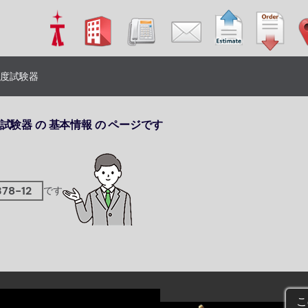
硬度試験器
硬度試験器 の 基本情報 の ページです
378-12
です
こ