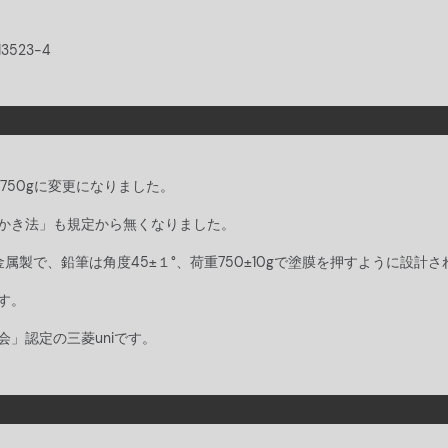
13523-4
から750gに変更になりました。
かき法」も規定から無くなりました。
属製で、鉛筆は角度45±１°、荷重750±10gで塗膜を押すように設計
す。
」認定の三菱uniです。