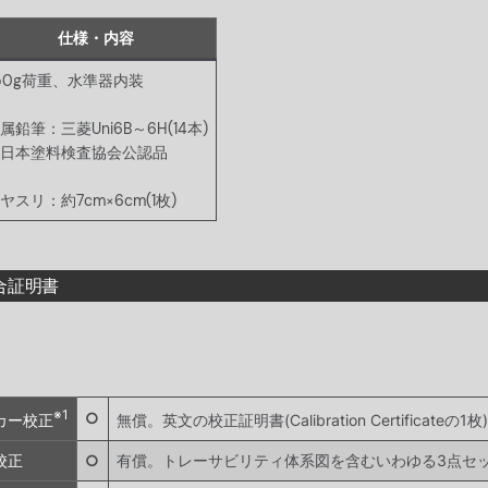
仕様・内容
50g荷重、水準器内装
属鉛筆：三菱Uni6B～6H(14本)
日本塗料検査協会公認品
ヤスリ：約7cm×6cm(1枚)
合証明書
※1
○
カー校正
無償。英文の校正証明書(Calibration Certificateの1枚)
校正
○
有償。トレーサビリティ体系図を含むいわゆる3点セ