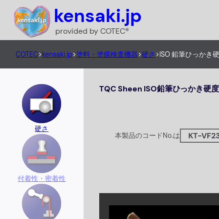
内
kensaki.jp
容
provided by COTEC®
を
ス
COTEC
>
kensaki.jp
>
塗料・塗膜検査機器
>
硬さ
>
ISO 鉛筆ひっかき
キ
ッ
TQC Sheen ISO鉛筆ひっかき
プ
硬さ
KT-VF2
本製品のコードNo.は
付着性・密着性