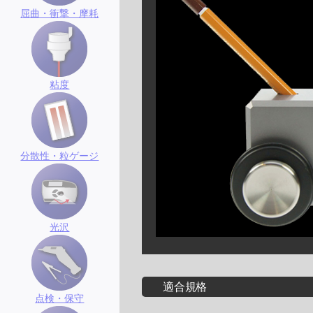
屈曲・衝撃・摩耗
粘度
分散性・粒ゲージ
光沢
適合規格
点検・保守