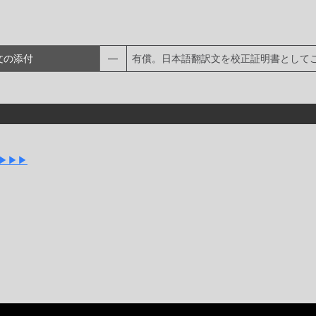
文の添付
―
有償。日本語翻訳文を校正証明書として
▶▶▶