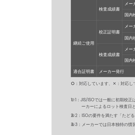
メー
検査成績書
国内
メー
校正証明書
国内
継続ご使用
メー
検査成績書
国内
適合証明書
メーカー発行
○
：対応しています、✕：対応し
JIS/ISOでは一般に初
ーカーによるロット検査日
ISOの要件を満たす「た
メーカーでは日本独特の慣