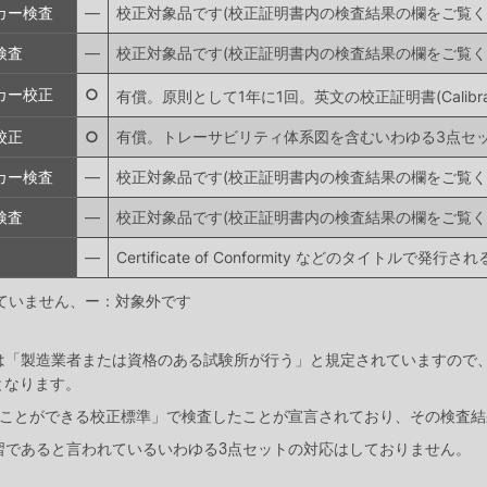
カー検査
―
校正対象品です(校正証明書内の検査結果の欄をご覧く
検査
―
校正対象品です(校正証明書内の検査結果の欄をご覧く
カー校正
○
有償。原則として1年に1回。英文の校正証明書(Calibration 
校正
○
有償。トレーサビリティ体系図を含むいわゆる3点セ
カー検査
―
校正対象品です(校正証明書内の検査結果の欄をご覧く
検査
―
校正対象品です(校正証明書内の検査結果の欄をご覧く
―
Certificate of Conformity などのタイト
ていません、ー：対象外です
期校正は「製造業者または資格のある試験所が行う」と規定されていますの
となります。
どることができる校正標準」で検査したことが宣言されており、その検査
習であると言われているいわゆる3点セットの対応はしておりません。