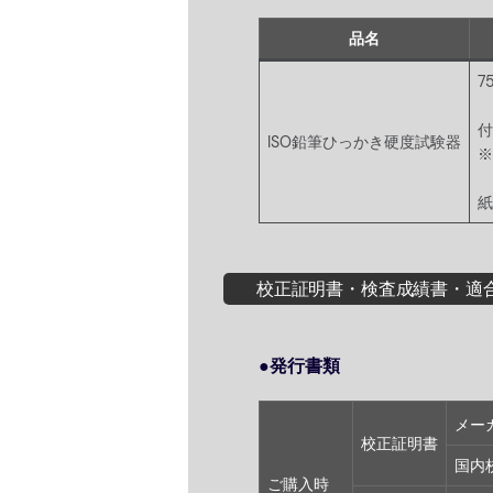
品名
7
付
ISO鉛筆ひっかき硬度試験器
※
紙
校正証明書・検査成績書・適
●発行書類
メー
校正証明書
国内
ご購入時