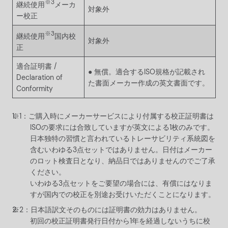
※3
継続使用
メーカ
対象外
ー校正
※3
継続使用
国内校
対象外
正
適合証明書 /
● 無償。適合するISO規格が記載され
Declaration of
た書面メーカー作成の英文書面です。
Conformity
ご購入時にメーカーサービスにより付属する校正証明書は
ISOの要求には合致していますが英文による1枚のみです。
日本独特の習慣と言われているトレーサビリティ系統図を
含むいわゆる3点セットではありません。日付はメーカー
のロット検査日となり、納品日ではありませんのでご了承
ください。
いわゆる3点セットをご要望の場合には、有償にはなりま
すが国内での校正を別途お受けいただくことになります。
日本語訳文そのものには証明書の効力はありません。
初回の校正証明書発行日付から1年を経過しないうちに校