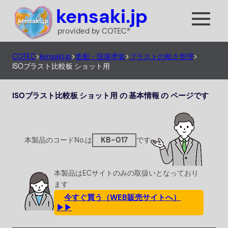
内
kensaki.jp
容
provided by COTEC®
を
ス
COTEC
>
kensaki.jp
>
造船・現場塗装
>
ブラストの粗さ管理
>
キ
ISOブラスト比較板 ショット用
ッ
プ
ISOブラスト比較板 ショット用 の 基本情報 の ページです
KB-017
本製品のコードNo.は
です
本製品はECサイトのみの取扱いとなっており
ます
今すぐ買う（WEB販売サイトへ）
▶▶