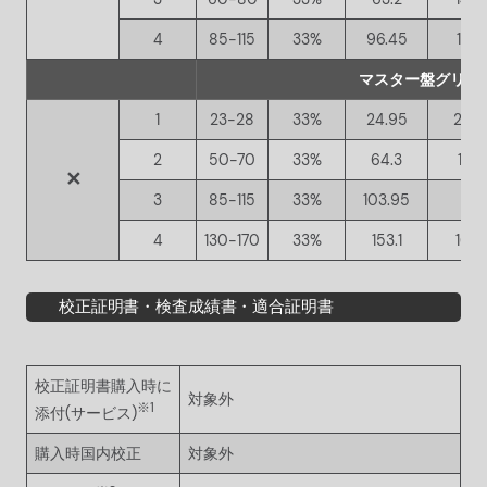
4
85-115
33%
96.45
17.0
マスター盤グリット
1
23-28
33%
24.95
20.
2
50-70
33%
64.3
13.1
✕
3
85-115
33%
103.95
17.
4
130-170
33%
153.1
16.6
校正証明書・検査成績書・適合証明書
校正証明書購入時に
対象外
※1
添付(サービス)
購入時国内校正
対象外