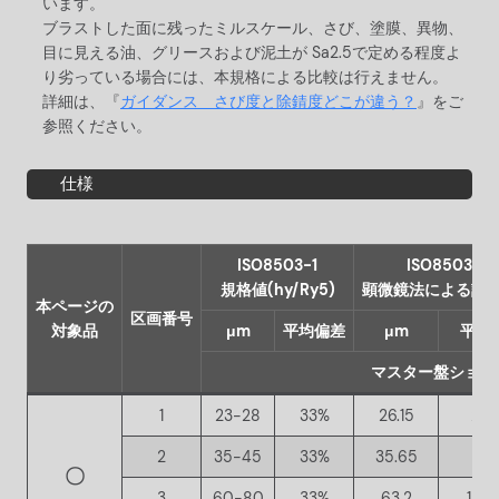
います。
ブラストした面に残ったミルスケール、さび、塗膜、異物、
目に見える油、グリースおよび泥土が Sa2.5で定める程度よ
り劣っている場合には、本規格による比較は行えません。
詳細は、『
ガイダンス さび度と除錆度どこが違う？
』をご
参照ください。
仕様
ISO8503-1
ISO8503-3
規格値(hy/Ry5)
顕微鏡法による計測(
本ページの
区画番号
対象品
μm
平均偏差
μm
平均
マスター盤ショット
1
23-28
33%
26.15
21.
2
35-45
33%
35.65
16.
〇
3
60-80
33%
63.2
14.9