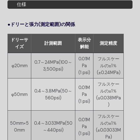
仕様
●
ドリーと張力(測定範囲)の関係
ドリーサ
表示分
計測範囲
測定精度
イズ
解能
0.01M
フルスケー
0.7～24MPa(100～
φ20mm
Pa
ルの±1％
3,500psi)
(1 psi)
(±0.24MPa)
フルスケー
0.01M
0.4～3.8MPa(50～
ルの±1％
φ50mm
Pa
560psi)
(±0.038MPa
(1 psi)
)
フルスケー
0.01M
50mm×5
0.4～3.033MPa(50
ルの±1％
Pa
0mm
～440psi)
(±0.03033M
(1 psi)
Pa)