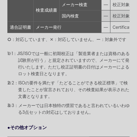
メーカー検査
―
校正対象品
検査成績書
国内検査
―
校正対象品
適合証明書
メーカー発行
―
Certifi
○
：対応しています、✕：対応していません、ー：対象外です
JIS/ISOでは一般に初期校正は「製造業者または資格のある
試験所が行う」と規定されていますので、メーカーにて発
行いたします。ただし校正証明書の日付はメーカーによる
ロット検査日となります。
ISOの要件を満たす「たどることができる校正標準」で検
査したことが宣言されており、その検査結果が表示された
文書となります。
メーカーでは日本独特の慣習であると言われているいわゆ
る3点セットの対応はしておりません。
●その他オプション