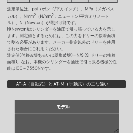
測定単位は、psi（ポンド/平方インチ）、MPa（メガパス
2
2
カル）、Nmm
（N/mm
：ニュートン/平方ミリメート
ル）、N（Newton）が選択可能です。
N(Newton)はシリンダーを油圧で引っ張っている力を示し
ます。測定値とするためには、この力をドリーの接着面積
で割る必要があります。メーカー指定以外のドリーを使用
された場合にご利用ください。
測定値(付着破壊あるいは凝集破壊)＝N/S (S: ドリーの接着
面積)。なお、本機のシリンダーを油圧で引っ張る機械的性
能は100～7,550Nです。
AT-A（自動式）と AT-M（手動式）の主な違い
モデル
AT-