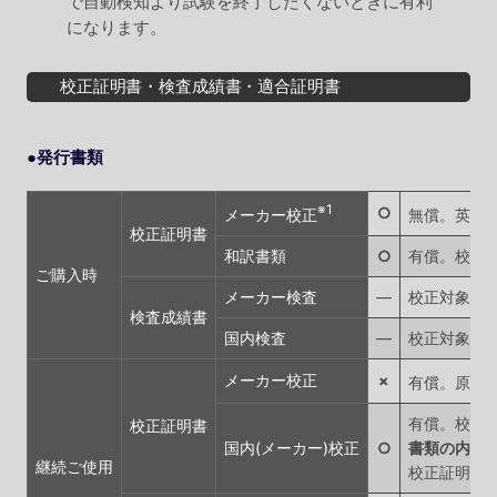
で自動検知より試験を終了したくないときに有利
になります。
校正証明書・検査成績書・適合証明書
●発行書類
※1
○
メーカー校正
無償。英文の校正証
校正証明書
和訳書類
○
有償。校正
ご購入時
メーカー検査
―
校正対象品
検査成績書
国内検査
―
校正対象品
メーカー校正
×
有償。原則として
有償。校正
校正証明書
国内(メーカー)校正
○
書類の内容
継続ご使用
校正証明書