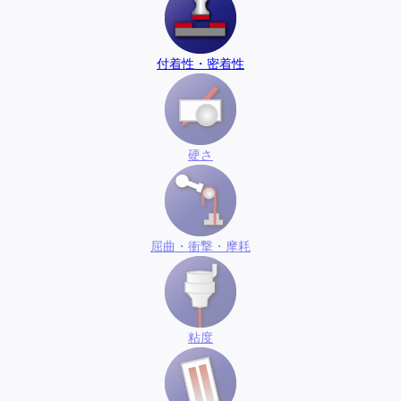
付着性・密着性
硬さ
屈曲・衝撃・摩耗
粘度