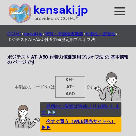
内
kensaki.jp
容
provided by COTEC®
を
ス
COTEC
>
kensaki.jp
>
塗料・塗膜検査機器
>
付着性・密着性
>
キ
ポジテストAT-A50 付着力値測定用プルオフ法
ッ
プ
ポジテスト AT-A50 付着力値測定用プルオフ法 の 基本情報
の ページです
KH-
AT-
本製品のコードNo.は
です
A50
見積のご依頼はWebよりお願いしま
す
▶▶
今すぐ買う（WEB販売サイトへ）
▶▶