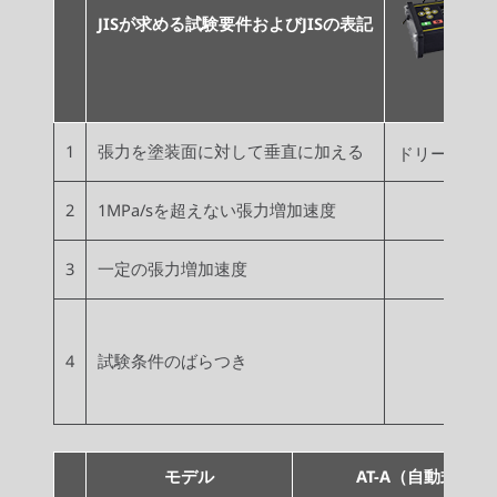
JISが求める試験要件およびJISの表記
1
張力を塗装面に対して垂直に加える
ドリーの軸調
2
1MPa/sを超えない張力増加速度
3
一定の張力増加速度
4
試験条件のばらつき
モデル
AT-A（自動式）