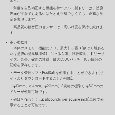
ます。
角度を自己補正する機能を持つアルミ製ドリーは、塗膜
表面が平滑でもあるいはたとえ平滑でなくても、正確な測
定を実現します。
高品質の精密圧力センサーは、高い精度を保持し続けま
す。
高い柔軟性
本体のメモリー機能により、最大引っ張り値(はく離ある
いは塗膜の凝集破壊値)、引っ張り率、試験時間、ドリーサ
イズ、合否、破面の性質、最大1,000バッチ、10万回分の
記録を保存します。
データ管理ソフトPosiSoftを使用することができます(サ
イトよりダウンロードすることが可能)。
φ10mm、φ14mm、φ20mm(JIS規格の標準)、φ50mmの
ドリーが使用可能です。
値はMPaもしくはpsi(pounds per square inch)単位で表
示することが可能です。