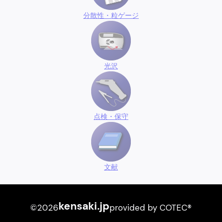
分散性・粒ゲージ
光沢
点検・保守
文献
kensaki.jp
©2026
provided by COTEC®