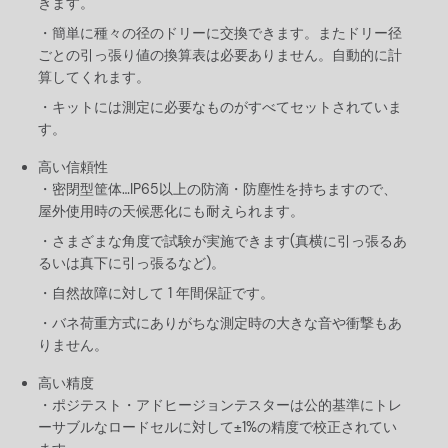
きます。
簡単に種々の径のドリーに交換できます。またドリー径
ごとの引っ張り値の換算表は必要ありません。自動的に計
算してくれます。
キットには測定に必要なものがすべてセットされていま
す。
高い信頼性
密閉型筐体…IP65以上の防滴・防塵性を持ちますので、
屋外使用時の天候悪化にも耐えられます。
さまざまな角度で試験が実施できます(真横に引っ張るあ
るいは真下に引っ張るなど)。
自然故障に対して 1 年間保証です。
バネ荷重方式にありがちな測定時の大きな音や衝撃もあ
りません。
高い精度
ポジテスト・アドヒージョンテスターは公的基準にトレ
ーサブルなロードセルに対して±1%の精度で校正されてい