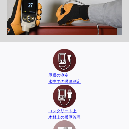
厚膜の測定
水中での膜厚測定
コンクリート上
木材上の膜厚管理