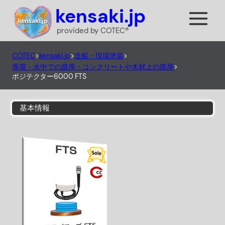
内
kensaki.jp
容
provided by COTEC®
を
ス
COTEC
>
kensaki.jp
>
造船・現場塗装
>
キ
厚膜・水中での膜厚・コンクリートや木材上の膜厚
>
ッ
ポジテクター6000 FTS
プ
基本情報