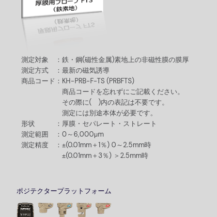
測定対象 ：
鉄・鋼(磁性金属)素地上の非磁性膜の膜厚
測定方式 ：
最新の磁気誘導
商品コード：
KH-PRB-F-TS (PRBFTS)
商品コードを忘れずにご記載ください。
その際に( )内の表記は不要です。
測定には別途本体が必要です。
形状 ：
厚膜・セパレート・ストレート
測定範囲 ：
0～6,000μm
測定精度 ：
±(0.01mm＋1％) 0～2.5mm時
±(0.01mm＋3％) ＞2.5mm時
ポジテクタープラットフォーム