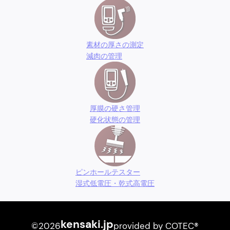
素材の厚さの測定
減肉の管理
厚膜の硬さ管理
硬化状態の管理
ピンホールテスター
湿式低電圧・乾式高電圧
kensaki.jp
©2026
provided by COTEC®