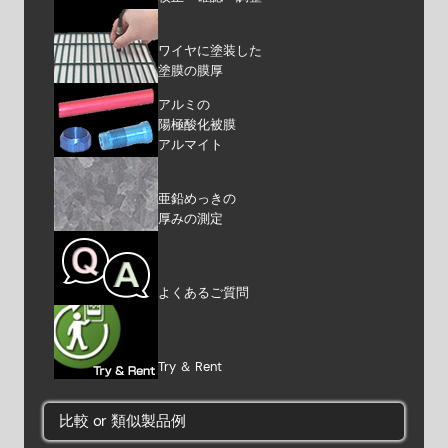
ワイヤに塗装した
塗膜の膜厚
アルミの
陽極酸化被膜
アルマイト
亜鉛めっきの
厚みの測定
よくあるご質問
Try ＆ Rent
比較 or 類似製品例