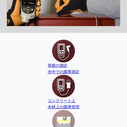
厚膜の測定
水中での膜厚測定
コンクリート上
木材上の膜厚管理