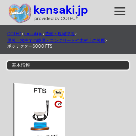
内
kensaki.jp
容
provided by COTEC®
を
ス
COTEC
>
kensaki.jp
>
造船・現場塗装
>
キ
厚膜・水中での膜厚・コンクリートや木材上の膜厚
>
ッ
ポジテクター6000 FTS
プ
基本情報