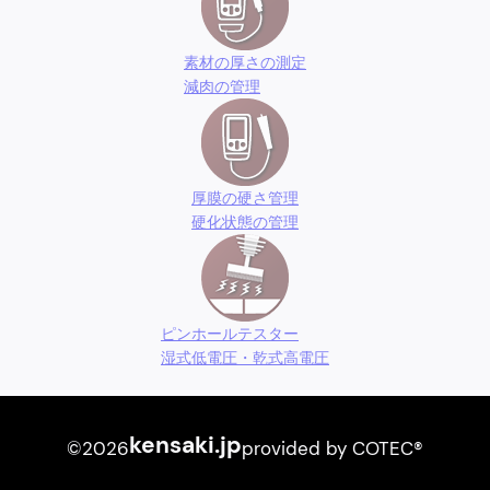
素材の厚さの測定
減肉の管理
厚膜の硬さ管理
硬化状態の管理
ピンホールテスター
湿式低電圧・乾式高電圧
kensaki.jp
©2026
provided by COTEC®