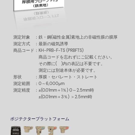
測定対象 ：
鉄・鋼(磁性金属)素地上の非磁性膜の膜厚
測定方式 ：
最新の磁気誘導
商品コード：
KH-PRB-F-TS (PRBFTS)
商品コードを忘れずにご記載ください。
その際に( )内の表記は不要です。
測定には別途本体が必要です。
形状 ：
厚膜・セパレート・ストレート
測定範囲 ：
0～6,000μm
測定精度 ：
±(0.01mm＋1％) 0～2.5mm時
±(0.01mm＋3％) ＞2.5mm時
ポジテクタープラットフォーム