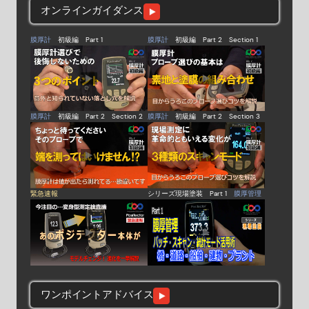
オンラインガイダンス
膜厚計
初級編 Part 1
膜厚計
初級編 Part 2 Section 1
膜厚計
初級編 Part 2 Section 2
膜厚計
初級編 Part 2 Section 3
緊急速報
シリーズ現場塗装 Part 1
膜厚管理
ワンポイントアドバイス