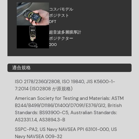
コスパモデル
ポジテスト
DFT
超音波多層膜厚計
ポジテクター
200
適合規格
ISO 2178/2360/2808, ISO 19840, JIS K5600-1-
7:2014 (ISO2808 が原規格)
American Society for Testing and Materials: ASTM
B244/B499/D1186/D1400/D7091/E376/G12, British
Standards: BS93900-C5, Australian Standards:
AS2331.1.4, AS3894.3-B
SSPC-PA2, US Navy NAVSEA PPI 63101-000, US
Navy NAVSEA 009-32