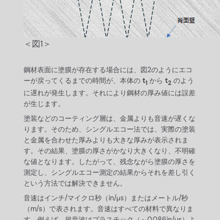
＜図1＞
鋼材表面に塗膜が存在する場合には、図2のようにエコ
ーが戻ってくるまでの時間が、本体の
t
から
t
のよう
1
2
に遅れが発生します。それにより鋼材の厚み値には誤差
が生じます。
塗装などのコーティング層は、金属よりも音速が遅くな
ります。そのため、シングルエコー法では、実際の塗装
と金属を合わせた厚みよりも大きな厚みが表示されま
す。その結果、塗膜の厚さがかなり大きくなり、不明確
な値となります。したがって、残念ながら塗膜の厚さを
測定し、シングルエコー測定の結果からそれを差し引く
という方法では解決できません。
音速はインチ/マイクロ秒（in/μs）またはメートル/秒
（m/s）で表されます。音速はすべての材料で異なりま
す。例えば、超音波はプラスチック（～0.086in/µs）よ