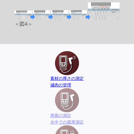
＜図4＞
素材の厚さの測定
減肉の管理
厚膜の測定
水中での膜厚測定