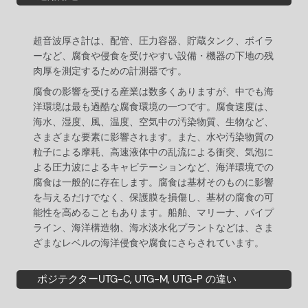
超音波厚さ計は、配管、圧力容器、貯蔵タンク、ボイラ
ーなど、腐食や侵食を受けやすい設備・機器の下地の残
肉厚を測定するための計測器です。
腐食の影響を受ける産業は数多くありますが、中でも海
洋環境は最も過酷な腐食環境の一つです。腐食速度は、
海水、湿度、風、温度、空気中の汚染物質、生物など、
さまざまな要素に影響されます。また、水や汚染物質の
粒子による摩耗、高速液体中の乱流による衝突、気泡に
よる圧力波によるキャビテーションなど、海洋環境での
腐食は一般的に存在します。腐食は基材そのものに影響
を与えるだけでなく、保護膜を損傷し、基材の腐食の可
能性を高めることもあります。船舶、マリーナ、パイプ
ライン、海洋構造物、海水淡水化プラントなどは、さま
ざまなレベルの海洋侵食や腐食にさらされています。
ポジテクターUTG-C, UTG-M, UTG-P の違い