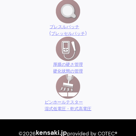
ブレスルパッチ
(ブレッセルパッチ)
厚膜の硬さ管理
硬化状態の管理
ピンホールテスター
湿式低電圧・乾式高電圧
kensaki.jp
©2026
provided by COTEC®