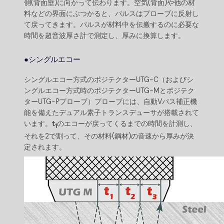
側(背面壁)に向かって伝わります。空気(背面)や他の材
料などの界面にぶつかると、パルスはプローブに反射し
て戻ってきます。パルスが材料中を伝搬するのに必要な
時間を超音波厚さ計で測定し、厚みに換算します。
●シングルエコー
シングルエコー方式のポジテクターUTG-C（およびシ
ングルエコー方式時のポジテクターUTG-Mとポジテク
ターUTG-Pプローブ）プローブには、自動Vパス補正機
能を備えたデュアル素子トランスデューサが搭載されて
います。
t
のエコーが戻ってくるまでの時間を計測し、
1
それを2で割って、その材料(鋼材)の音速から厚みが決
定されます。