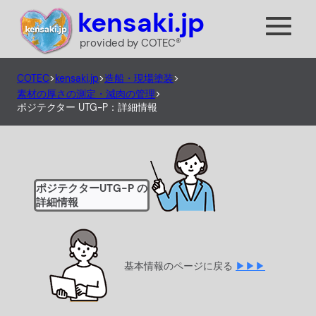
内
kensaki.jp
容
provided by COTEC®
を
ス
COTEC
>
kensaki.jp
>
造船・現場塗装
>
キ
素材の厚さの測定・減肉の管理
>
ッ
ポジテクター UTG-P：詳細情報
プ
ポジテクターUTG-P の
詳細情報
基本情報のページに戻る
▶▶▶