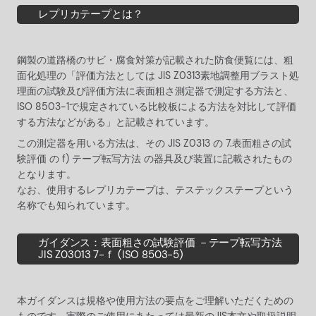
レプリカテープとは？
鋼製の道路橋のサビ・腐食対策が記載された防食便覧には、粗
面化処理の「評価方法としては JIS Z0313素地調整用ブラスト処
理面の試験及び評価方法に表面粗さ測定器で測定する方法と、
ISO 8503-1で規定されている比較板による方法を対比して評価
する方法などがある」と記載されています。
この測定器を用いる方法は、その JIS Z0313 の 7.表面粗さの試
験評価 の f) テープ転写方法 の器具及び装置に記載されたもの
となります。
なお、使用するレプリカテープは、テステックステープという
名称でも知られています。
ガイダンス：表面粗さの試験評価 －テープ転写方法
JIS Z03013 7-ｆ (ISO 8503-5)
本ガイダンスは規格や使用方法の要点をご理解いただくための