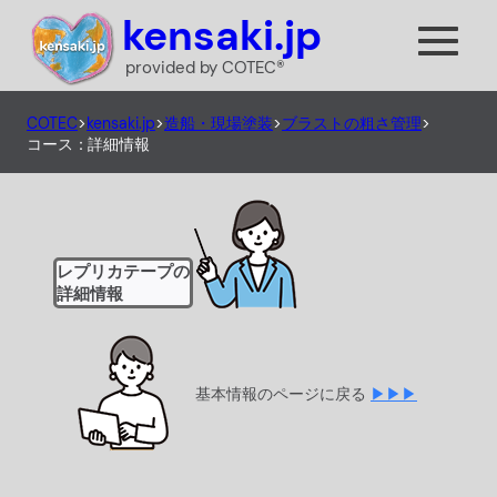
内
kensaki.jp
容
provided by COTEC®
を
ス
COTEC
>
kensaki.jp
>
造船・現場塗装
>
ブラストの粗さ管理
>
キ
コース：詳細情報
ッ
プ
レプリカテープの
詳細情報
基本情報のページに戻る
▶▶▶