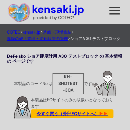
内
kensaki.jp
容
provided by COTEC®
を
ス
COTEC
>
kensaki.jp
>
造船・現場塗装
>
キ
厚膜の硬さ管理・硬化状態の管理
>
ショアA 30 テストブロック
ッ
プ
DeFelsko ショア硬度計用 A30 テストブロック の 基本情報
の ページです
KH-
SHDTEST
本製品のコードNo.は
です
-30A
本製品はECサイトのみの取扱いとなっており
ます
今すぐ買う（外部ECサイトへ）
▶▶