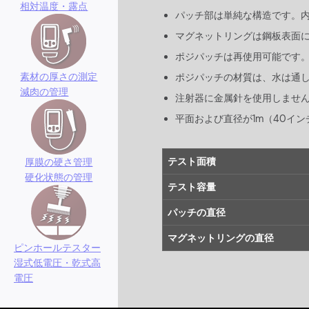
相対温度・露点
パッチ部は単純な構造です。
マグネットリングは鋼板表面
ポジパッチは再使用可能です
素材の厚さの測定
ポジパッチの材質は、水は通
減肉の管理
注射器に金属針を使用しませ
平面および直径が1m（40イ
テスト面積
厚膜の硬さ管理
硬化状態の管理
テスト容量
パッチの直径
マグネットリングの直径
ピンホールテスター
湿式低電圧・乾式高
電圧