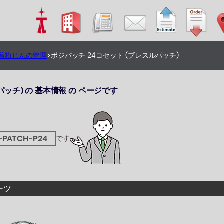
着粉じんの管理
>
ポジパッチ 24コセット (ブレスルパッチ)
パッチ) の 基本情報 の ページです
-PATCH-P24
です
ーツ