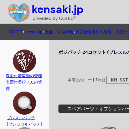
内
kensaki.jp
容
provided by COTEC®
を
ス
COTEC
>
kensaki.jp
>
造船・現場塗装
>
表面付着塩類の管理・表面付
キ
ッ
ポジパッチ 24コセット (ブレスル
プ
表面付着塩類の管理
KH-SST
本製品のコードNo.は
表面付着粉じんの管
理
スペアパーツ・オプションパ
ブレスルパッチ
(ブレッセルパッチ)