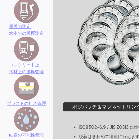
厚膜の測定
水中での膜厚測定
コンクリート上
木材上の膜厚管理
ブラストの粗さ管理
ポジパッチ＆マグネットリン
ISO8502-6,9 / JIS Z
結露の可能性管理
脱着はきわめて迅速に行えます