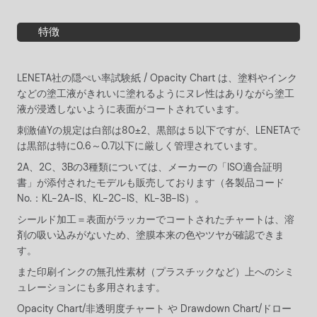
特徴
LENETA社の隠ぺい率試験紙 / Opacity Chart は、塗料やインク
などの塗工液がきれいに塗れるようにヌレ性はありながら塗工
液が浸透しないように表面がコートされています。
刺激値Yの規定は白部は80±2、黒部は５以下ですが、LENETAで
は黒部は特に0.6～0.7以下に厳しく管理されています。
2A、2C、3Bの3種類については、メーカーの「ISO適合証明
書」が添付されたモデルも販売しております（各製品コード
No.：KL-2A-IS、KL-2C-IS、KL-3B-IS）。
シールド加工＝表面がラッカーでコートされたチャートは、溶
剤の吸い込みがないため、塗膜本来の色やツヤが確認できま
す。
また印刷インクの無孔性素材（プラスチックなど）上へのシミ
ュレーションにも多用されます。
Opacity Chart/非透明度チャート や Drawdown Chart/ドロー