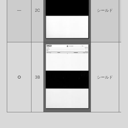
―
2C
シールド
シ
シ
シ
○
3B
シールド
シ
シ