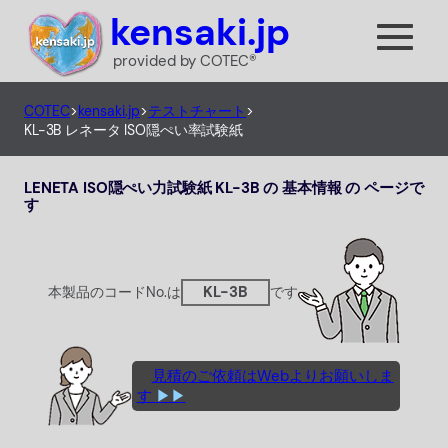
内
kensaki.jp
容
provided by COTEC®
を
ス
COTEC
>
kensaki.jp
>
テストチャート
>
キ
KL-3B レネータ ISO隠ぺい率試験紙
ッ
プ
LENETA ISO隠ぺい力試験紙 KL-3B の 基本情報 の ページで
す
KL-3B
本製品のコードNo.は
です
見積のご依頼はWebよりお願いしま
す
▶▶