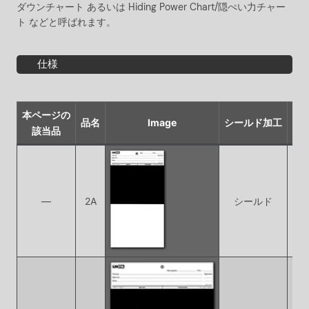
ダウンチャート あるいは Hiding Power Chart/隠ぺい力チャー
ト などと呼ばれます。
仕様
本ページの
品名
Image
シールド加工
該当品
―
2A
シールド
シ
シ