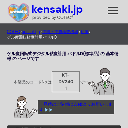
内
kensaki.jp
容
provided by COTEC®
を
ス
COTEC
>
kensaki.jp
>
塗料・塗膜検査機器
>
粘度
>
キ
ゲル度回転粘度計用パドルD
ッ
プ
ゲル度回転式デジタル粘度計用 パドルD(標準品) の 基本情
報 の ページです
KT-
DV240
本製品のコードNo.は
です
1
見積のご依頼はWebよりお願いしま
す
▶▶