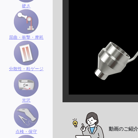
硬さ
屈曲・衝撃・摩耗
分散性・粒ゲージ
光沢
動画のご紹
点検・保守