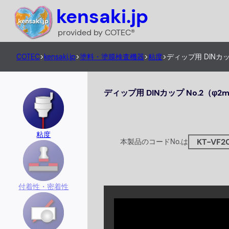
内
kensaki.jp
容
provided by COTEC®
を
ス
COTEC
>
kensaki.jp
>
塗料・塗膜検査機器
>
粘度
>
ディップ用 DINカップ 
キ
ッ
ディップ用 DINカップ No.2（φ
プ
粘度
KT-VF2
本製品のコードNo.は
付着性・密着性