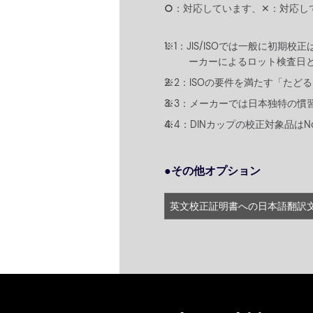
○
：対応しています、✕：対応し
JIS/ISOでは一般に初
ーカーによるロット検査日
ISOの要件を満たす「た
メーカーでは日本独特の慣
DINカップの校正対象品はN
●その他オプション
英文校正証明書への日本語翻訳