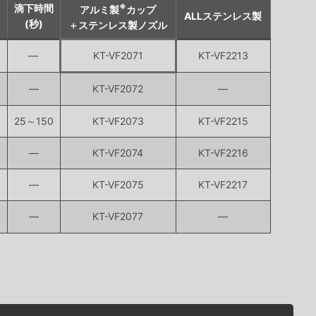
※
滴下時間
アルミ製
カップ
ALLステンレス製
(秒)
＋ステンレス製ノズル
―
KT-VF2071
KT-VF2213
―
KT-VF2072
―
3
25～150
KT-VF2073
KT-VF2215
―
KT-VF2074
KT-VF2216
―
KT-VF2075
KT-VF2217
―
KT-VF2077
―