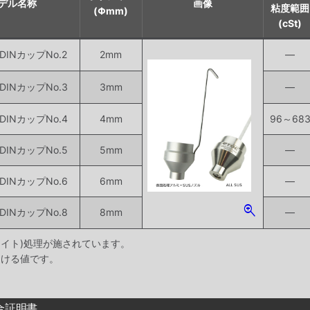
デル名称
画像
粘度範囲
(Φmm)
(cSt)
INカップNo.2
2mm
―
INカップNo.3
3mm
―
INカップNo.4
4mm
96～68
INカップNo.5
5mm
―
INカップNo.6
6mm
―
zoom_in
INカップNo.8
8mm
―
マイト)処理が施されています。
おける値です。
合証明書