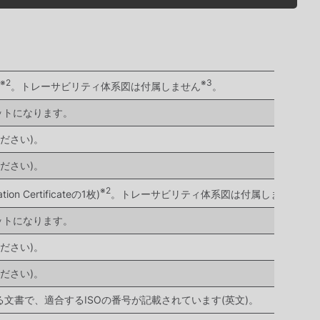
※2
※3
。トレーサビリティ体系図は付属しません
。
ットになります。
ださい)。
ださい)。
※2
※3
Certificateの1枚)
。トレーサビリティ体系図は付属しません
ットになります。
ださい)。
ださい)。
ルで発行される文書で、適合するISOの番号が記載されています(英文)。