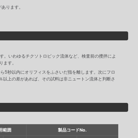
があります。
ています。いわゆるチクソトロピック流体など、検査前の攪拌によ
ります。
たら5秒以内にオリフィスをふさいだ指を離します。次にフロ
0％以上の差があれば、その試料は非ニュートン流体と判断さ
用範囲
製品コードNo.