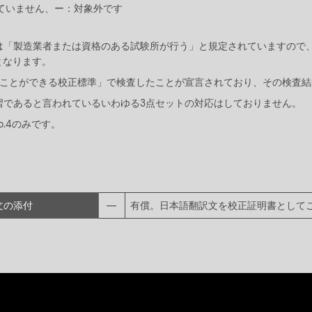
ていません、ー：対象外です
期校正は「製造業者または資格のある試験所が行う」と規定されていますの
となります。
どることができる校正標準」で検査したことが宣言されており、その検査
習であると言われているいわゆる3点セットの対応はしておりません。
o.4のみです。
文の添付
―
有償。日本語翻訳文を校正証明書として