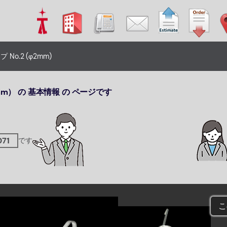
No.2 (φ2mm)
2mm） の 基本情報 の ページです
071
です
こ