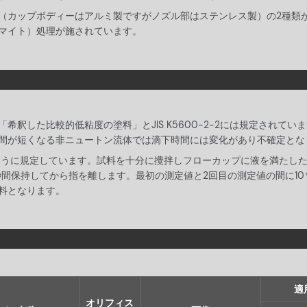
（カップボディーはアルミ製ですがノズル部はステンレス製）の2種類
マイト）処理が施されています。
希釈した比較的低粘度の塗料」とJIS K5600-2-2には規定され
間が短くなる非ニュートン流体では滴下時間には変化があり不確定とな
のように規定しています。試料を十分に攪拌しフローカップに液を満たし
秒間保持してから指を離します。最初の測定値と2回目の測定値の間に1
料となります。
適
オリフィス