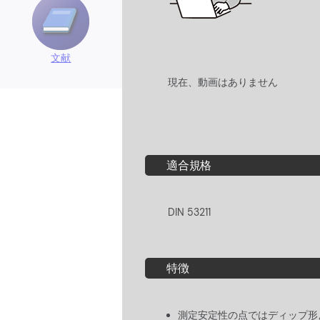
文献
現在、動画はありません
適合規格
DIN 53211
特徴
測定安定性の点ではディップ形