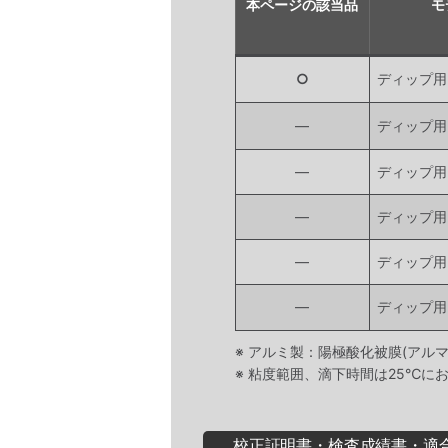
本ページの該当品
モ
○
ディップ用D
―
ディップ用D
―
ディップ用D
―
ディップ用D
―
ディップ用D
―
ディップ用D
※ アルミ製：陽極酸化被膜(アル
※ 粘度範囲、滴下時間は25℃に
校正証明書・検査成績書・適