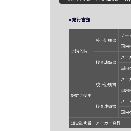
●発行書類
メー
校正証明書
国内
ご購入時
メー
検査成績書
国内
メー
校正証明書
国内
継続ご使用
メー
検査成績書
国内
適合証明書
メーカー発行