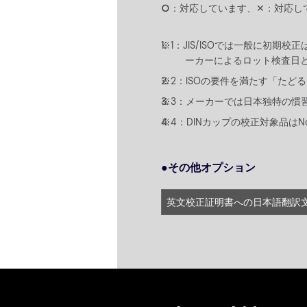
○
：対応しています、✕：対応し
JIS/ISOでは一般に初
ーカーによるロット検査日
ISOの要件を満たす「た
メーカーでは日本独特の慣
DINカップの校正対象品はN
●その他オプション
英文校正証明書への日本語翻訳