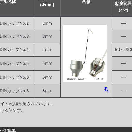
デル名称
画像
粘度範囲
(Φmm)
(cSt)
INカップNo.2
2mm
―
INカップNo.3
3mm
―
INカップNo.4
4mm
96～68
INカップNo.5
5mm
―
INカップNo.6
6mm
―
zoom_in
INカップNo.8
8mm
―
マイト)処理が施されています。
おける値です。
合証明書