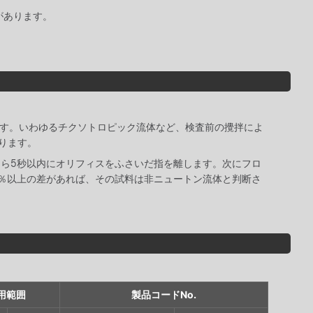
があります。
ています。いわゆるチクソトロピック流体など、検査前の攪拌によ
ります。
たら5秒以内にオリフィスをふさいだ指を離します。次にフロ
0％以上の差があれば、その試料は非ニュートン流体と判断さ
用範囲
製品コードNo.