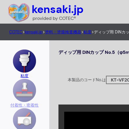
内
kensaki.jp
容
provided by COTEC®
を
ス
COTEC
>
kensaki.jp
>
塗料・塗膜検査機器
>
粘度
>
ディップ用 DINカップ
キ
ッ
ディップ用 DINカップ No.5（φ
プ
粘度
KT-VF2
本製品のコードNo.は
付着性・密着性