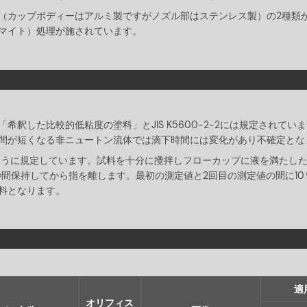
（カップボディーはアルミ製ですがノズル部はステンレス製）の2種類
マイト）処理が施されています。
希釈した比較的低粘度の塗料」とJIS K5600-2-2には規定され
間が短くなる非ニュートン流体では滴下時間には変化があり不確定とな
のように規定しています。試料を十分に攪拌しフローカップに液を満たし
秒間保持してから指を離します。最初の測定値と2回目の測定値の間に1
料となります。
適
オリフィス