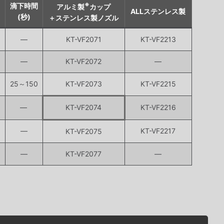
※
滴下時間
アルミ製
カップ
ALLステンレス製
(秒)
＋ステンレス製ノズル
―
KT-VF2071
KT-VF2213
―
KT-VF2072
―
3
25～150
KT-VF2073
KT-VF2215
―
KT-VF2074
KT-VF2216
―
KT-VF2217
KT-VF2075
―
KT-VF2077
―