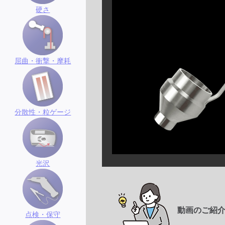
硬さ
屈曲・衝撃・摩耗
分散性・粒ゲージ
光沢
動画のご紹
点検・保守