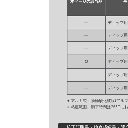
本ページの該当品
モ
―
ディップ用D
―
ディップ用D
―
ディップ用D
○
ディップ用D
―
ディップ用D
―
ディップ用D
※ アルミ製：陽極酸化被膜(アル
※ 粘度範囲、滴下時間は25℃に
校正証明書・検査成績書・適