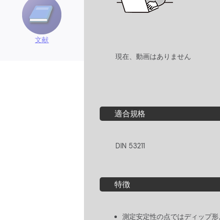
文献
現在、動画はありません
適合規格
DIN 53211
特徴
測定安定性の点ではディップ形