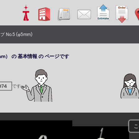
 No.5 (φ5mm)
5mm） の 基本情報 の ページです
074
です
こ