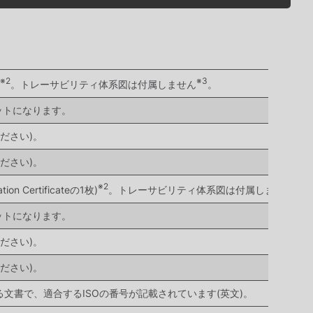
※2
※3
。トレーサビリティ体系図は付属しません
。
ットになります。
ださい)。
ださい)。
※2
※3
Certificateの1枚)
。トレーサビリティ体系図は付属しません
ットになります。
ださい)。
ださい)。
ルで発行される文書で、適合するISOの番号が記載されています(英文)。