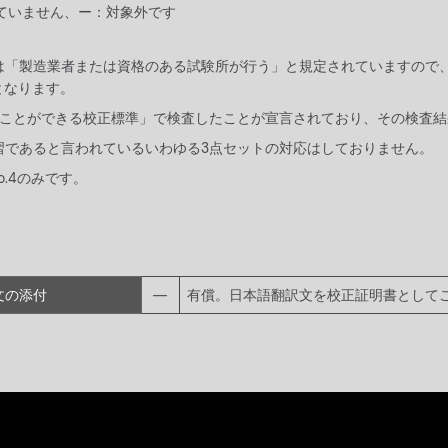
ていません、ー：対象外です
期校正は「製造業者または資格のある試験所が行う」と規定されていますの
となります。
どることができる校正標準」で検査したことが宣言されており、その検査
習であると言われているいわゆる3点セットの対応はしておりません。
o.4のみです。
文の添付
―
有償。日本語翻訳文を校正証明書として