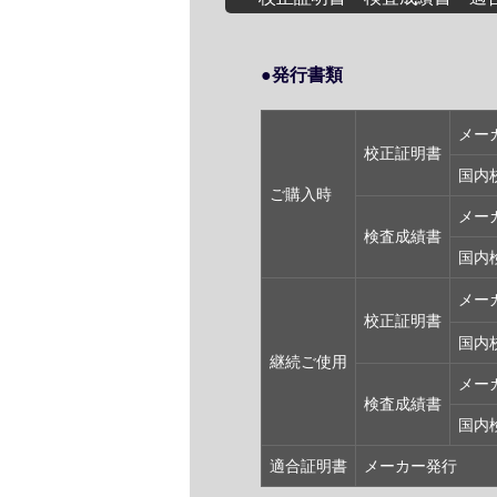
●発行書類
メー
校正証明書
国内
ご購入時
メー
検査成績書
国内
メー
校正証明書
国内
継続ご使用
メー
検査成績書
国内
適合証明書
メーカー発行