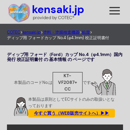
内
kensaki.jp
容
provided by COTEC®
を
ス
COTEC
>
kensaki.jp
>
塗料・塗膜検査機器
>
粘度
>
キ
ディップ用 フォードカップ No.4 (φ4.1mm) 校正証明書付
ッ
プ
ディップ用 フォード（Ford）カップ No.4（φ4.1mm）国内
発行 校正証明書付 の 基本情報 の ページです
KT-
VF2087+
本製品のコードNo.は
です
CC
本製品は原則としてECサイトのみの取扱いとな
っております
今すぐ買う（WEB販売サイトへ）▶▶