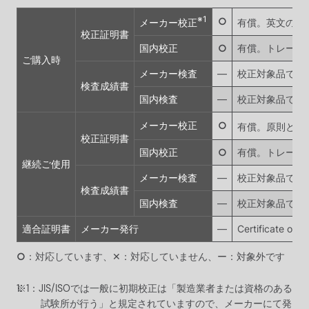
※1
○
メーカー校正
有償。英文の校正証明書
校正証明書
国内校正
○
有償。トレーサ
ご購入時
メーカー検査
―
校正対象品です
検査成績書
国内検査
―
校正対象品です
メーカー校正
○
有償。原則として1年
校正証明書
国内校正
○
有償。トレーサ
継続ご使用
メーカー検査
―
校正対象品です
検査成績書
国内検査
―
校正対象品です
適合証明書
メーカー発行
―
Certifica
○
：対応しています、✕：対応していません、ー：対象外です
JIS/ISOでは一般に初期校正は「製造業者または資格のある
試験所が行う」と規定されていますので、メーカーにて発