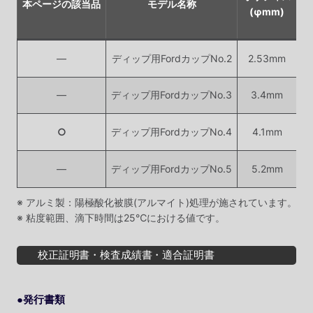
本ページの該当品
モデル名称
(φmm)
―
ディップ用FordカップNo.2
2.53mm
―
ディップ用FordカップNo.3
3.4mm
○
ディップ用FordカップNo.4
4.1mm
―
ディップ用FordカップNo.5
5.2mm
※ アルミ製：陽極酸化被膜(アルマイト)処理が施されています。
※ 粘度範囲、滴下時間は25℃における値です。
校正証明書・検査成績書・適合証明書
●発行書類