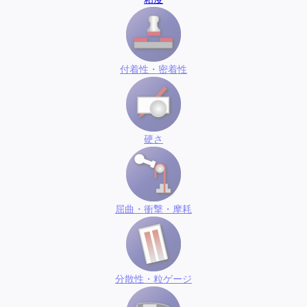
付着性・密着性
硬さ
屈曲・衝撃・摩耗
分散性・粒ゲージ