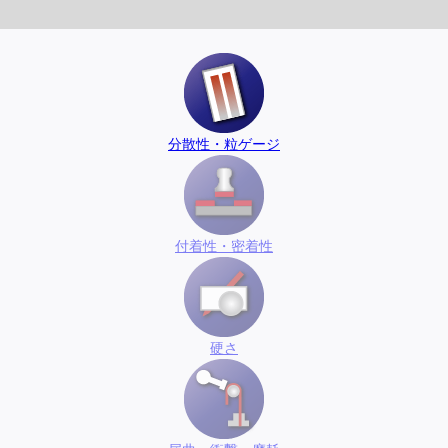
分散性・粒ゲージ
付着性・密着性
硬さ