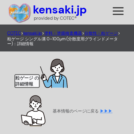
内
kensaki.jp
容
provided by COTEC®
を
ス
COTEC
>
kensaki.jp
>
塗料・塗膜検査機器
>
分散性・粒ゲージ
>
キ
粒ゲージ シングル溝 0–100μm (分散度用グラインドメータ
ッ
ー)：詳細情報
プ
粒ゲージ の
詳細情報
基本情報のページに戻る
▶▶▶