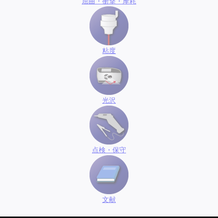
屈曲・衝撃・摩耗
粘度
光沢
点検・保守
文献