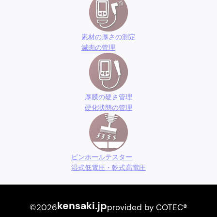
素材の厚さの測定
減肉の管理
厚膜の硬さ管理
硬化状態の管理
ピンホールテスター
湿式低電圧・乾式高電圧
kensaki.jp
©2026
provided by COTEC®