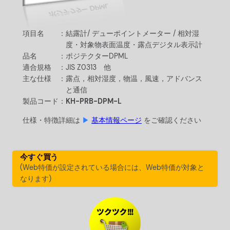
項目名 ：
結露計/ デューポイントメーター / 相対湿
度・対象物表面温度・露点デジタル表示計
品名 ：
ポジテクターDPML
適合規格 ：
JIS Z0313 他
主な仕様 ：
露点，相対湿度，物温，風速，アドバンス
と通信
製品コード：
KH-PRB-DPM-L
仕様・特徴詳細は
▶
基本情報ページ
をご確認ください
今すぐ買う
(Web特価が設定されている場合には、Web特価が対象と
なります)