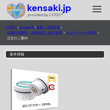
kensaki.jp
provided by COTEC®
COTEC
>
kensaki.jp
>
造船・現場塗装
>
結露の可能性・相対温度・露点管理
>
ポジテクターDPML
>
注文のご案内
基本情報