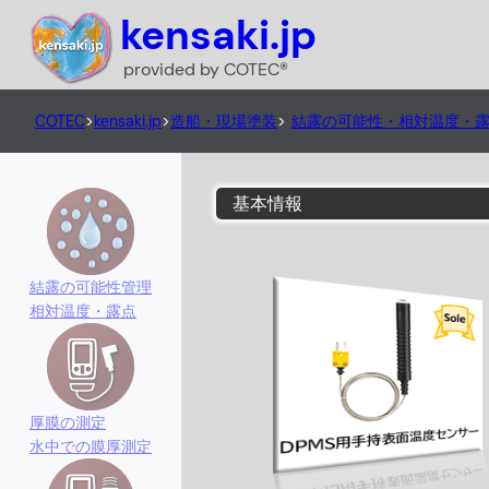
kensaki.jp
provided by COTEC®
COTEC
>
kensaki.jp
>
造船・現場塗装
>
結露の可能性・相対温度・
基本情報
結露の可能性管理
相対温度・露点
厚膜の測定
水中での膜厚測定