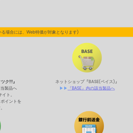
いる場合には、Web特価が対象となります)
ネットショップ
『BASE(ベイス)』
ク!!!』
▶▶
『BASE』内の該当製品へ
該当製品へ
Cサイト。
クポイントを
す。