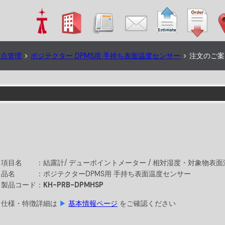
露点管理
>
ポジテクター DPMS用 手持ち表面温度センサー
>
注文のご案
項目名 ：
結露計/ デューポイントメーター / 相対湿度・対象物表
品名 ：
ポジテクターDPMS用 手持ち表面温度センサー
製品コード：
KH-PRB-DPMHSP
仕様・特徴詳細は
▶
基本情報ページ
をご確認ください