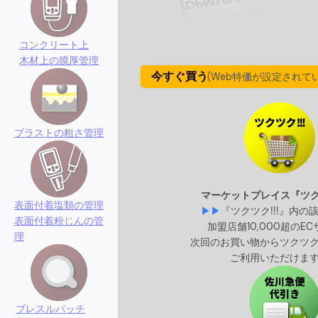
コンクリート上
木材上の膜厚管理
今すぐ買う
(Web特価が設定されて
ブラストの粗さ管理
マーケット
プレイス『ツクツ
表面付着塩類の管理
▶▶
『ツクツク!!!』内の
表面付着粉じんの管
加盟店舗10,000超のE
理
次回のお買い物からツクツ
ご利用いただけま
ブレスルパッチ