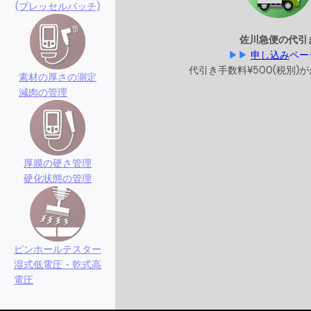
(ブレッセルパッチ)
佐川急便の代引
▶▶
申し込み
ペー
代引き手数料
¥500(税別)が
素材の厚さの測定
減肉の管理
厚膜の硬さ管理
硬化状態の管理
ピンホールテスター
湿式低電圧・乾式高
電圧