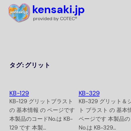
内
kensaki.jp
容
provided by COTEC®
を
ス
キ
ッ
プ
タグ:
グリット
KB-129
KB-329
KB-129 グリットブラスト
KB-329 グリット＆
の 基本情報 の ページです
ト ブラスト の 基本
本製品のコードNo.は KB-
ページです 本製品の
129 です 本製…
No.は KB-329…