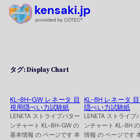
内
kensaki.jp
容
provided by COTEC®
を
ス
キ
ッ
プ
タグ:
Display Chart
KL-8H-GW レネータ 目
KL-8H レネータ 
視用隠ぺい力試験紙
隠ぺい力試験紙
LENETA ストライプパター
LENETA ストライプ
ンチャート KL-8H-GW の
ンチャート KL-8H 
基本情報 の ページです 本
情報 の ページです 