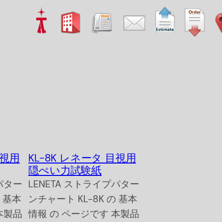
目視用
KL-8K レネータ 目視用
隠ぺい力試験紙
パター
LENETA ストライプパター
の 基本
ンチャート KL-8K の 基本
本製品
情報 の ページです 本製品