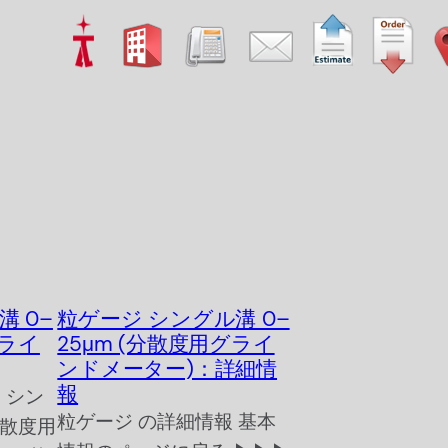
 0–
粒ゲージ シングル溝 0–
グライ
25μm (分散度用グライ
ンドメーター)：詳細情
報
ジ シン
粒ゲージ の詳細情報 基本
分散度用