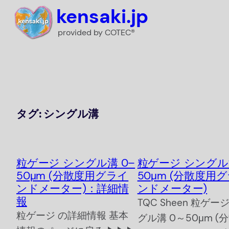
内
kensaki.jp
容
provided by COTEC®
を
ス
キ
ッ
プ
タグ:
シングル溝
粒ゲージ シングル溝 0–
粒ゲージ シングル溝
50μm (分散度用グライ
50μm (分散度用
ンドメーター)：詳細情
ンドメーター)
報
TQC Sheen 粒ゲー
粒ゲージ の詳細情報 基本
グル溝 0～50μm (